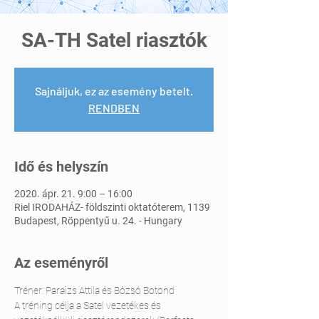
SA-TH Satel riasztók
Sajnáljuk, ez az esemény betelt.
RENDBEN
Idő és helyszín
2020. ápr. 21. 9:00 – 16:00
Riel IRODAHÁZ- földszinti oktatóterem, 1139
Budapest, Röppentyű u. 24. - Hungary
Az eseményről
Tréner: Paraizs Attila és Bózsó Botond
A tréning célja a Satel vezetékes és 