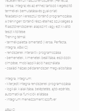
vezetéknélküli riasztórendszerek (Perfecta, 
Versa, Integra) és az ehhez tartozó kiegészítő 
termékek bemutatása és gyakorlati 
feladatokon keresztül történő programozása.

A tréningen történő részvételhez szükséges a 
Riasztórendszerek alapszint vagy ezt kiváltó 
teszt kitöltése.

Tréning témái:

- termékpaletta ismertető (Versa, Perfecta, 
Integra, ABAX2)

- rendszerek interaktív programozása

- bemenetek, kimenetek beállítása, eszközök 
címzése, mobilapplikáció használata

Integra, Integrum:

- kiterjedt Integra rendszerek programozása

- logikák kialakítása, beléptetés, ajtóvezérlés, 
automatikai funkciók ellátása

ABAX2:
