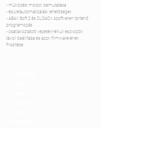
- működési módok bemutatása

- épületautomatizálási lehetőségek

- ABAX Soft 2 és DLOADX szoftveren történő 
programozás

- csatlakoztatott vezetéknélküli eszközök 
távoli beállítása és azok firmware-ének 
frissítése 
GYÁRTÓK
Nuctech
Elektral
Hikvision
NOVO
Raysecur
Berkeley
ChemSee