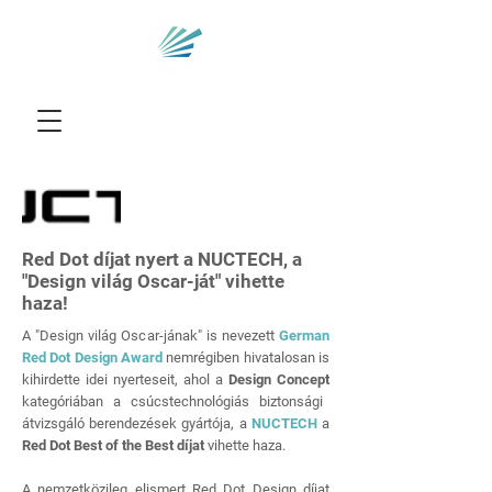
Red Dot díjat nyert a NUCTECH, a
"Design világ Oscar-ját" vihette
haza!
A "Design világ Oscar-jának" is nevezett
German
Red Dot Design Award
nemrégiben hivatalosan is
kihirdette idei nyerteseit, ahol a
Design Concept
kategóriában a csúcstechnológiás biztonsági
átvizsgáló berendezések gyártója, a
NUCTECH
a
Red Dot Best of the Best díjat
vihette haza.
A nemzetközileg elismert Red Dot Design díjat