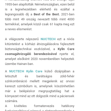
1955-ben alapították Németországban, ezen belül
is a legnehezebben elérhető és ezáltal a
legrangosabb díj a
Best of the Best.
2021-ben
több mint 49 ország nevezett több mint 4000
termékkel, amelyek közül csak 61 kapta meg ezt
a neves elismerést.
A világszerte népszerű
NUCTECH
ezt a nívós
kitüntetést a kórházi átvizsgálásokra fejlesztett
biztonságtechnikai eszközével, a
Kylin Care
csomagátvizsgáló berendezésével
nyerte el,
amelyet elsőként 2020 novemberében helyeztek
üzembe Hainan-ban.
A
NUCTECH Kylin Care
külső dizájnjában a
letisztult és barátságos zöld-fehér
színkombináció mellett megjelenik az orvosi
kereszt szimbólum is, amelynek köszönhetően
már a belépéskor megnyugtatólag hat a
környezet mind az ott dolgozók mind a páciensek
számára.
A kivételes formatervezés hatékony
funkcionalitással párosul: a röntgenberendezés a